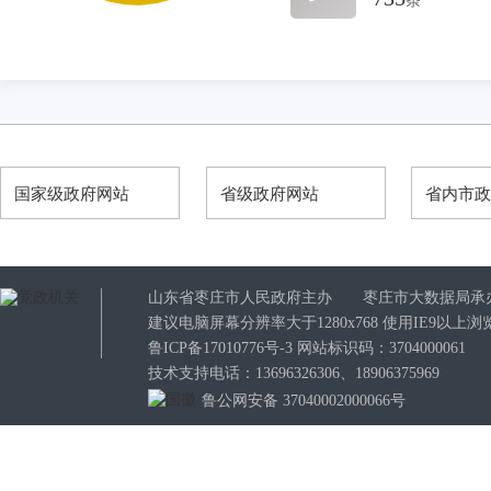
条
国家级政府网站
省级政府网站
省内市
山东省枣庄市人民政府主办 枣庄市大数据局承
建议电脑屏幕分辨率大于1280x768 使用IE9以
鲁ICP备17010776号-3
网站标识码：3704000061
技术支持电话：13696326306、18906375969
鲁公网安备 37040002000066号