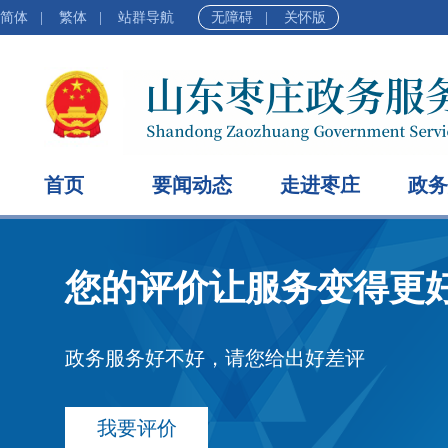
简体
|
繁体
|
站群导航
无障碍
|
关怀版
首页
要闻动态
走进枣庄
政务
您的评价让服务变得更
政务服务好不好，请您给出好差评
我要评价