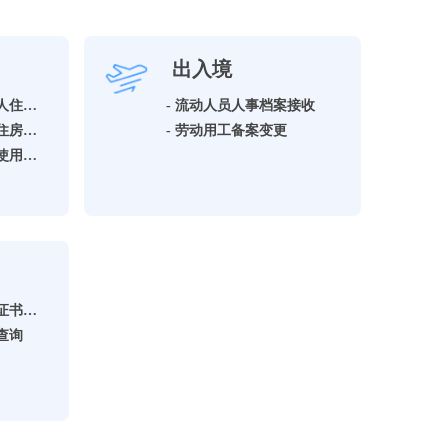
出入境
- 开具住房公积金个人住房贷款全部还清证明
- 流动人员人事档案接收
- 租赁自住住房提取住房公积金
- 劳动用工备案变更
- 开具异地贷款缴存使用证明
- 技能人员职业资格证书查询
查询